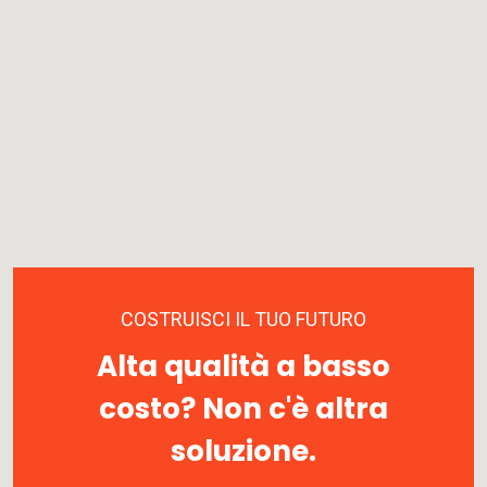
i
v
e
:
COSTRUISCI IL TUO FUTURO
Alta qualità a basso
costo? Non c'è altra
soluzione.