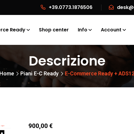
+39.0773.1876506
desk@
rce Ready
Shop center
Info
Account
Descrizione
Home
Piani E-C Ready
E-Commerce Ready + ADS1
900,00
€