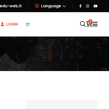
edu-web.it
Language
0
LOGIN
2