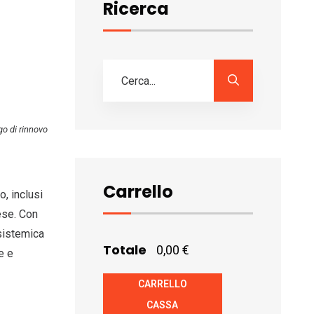
Ricerca
go di rinnovo
Carrello
, inclusi
ese. Con
 sistemica
Totale
0,00
€
e e
CARRELLO
CASSA