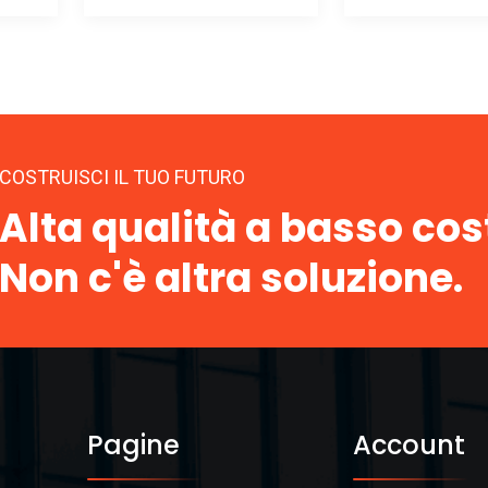
COSTRUISCI IL TUO FUTURO
Alta qualità a basso cos
Non c'è altra soluzione.
Pagine
Account