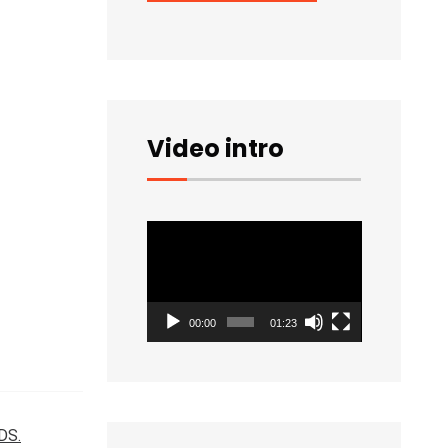
Video intro
Video
Player
00:00
01:23
ADS.